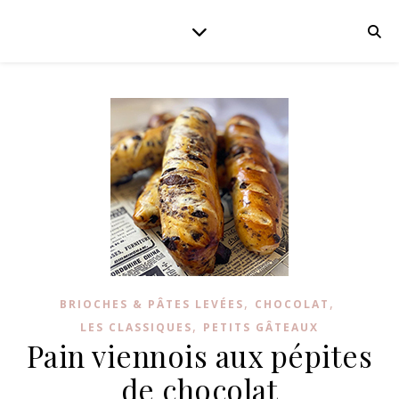
,
,
BRIOCHES & PÂTES LEVÉES
CHOCOLAT
,
LES CLASSIQUES
PETITS GÂTEAUX
Pain viennois aux pépites
de chocolat