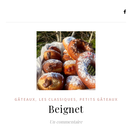
,
,
GÂTEAUX
LES CLASSIQUES
PETITS GÂTEAUX
Beignet
Un commentaire