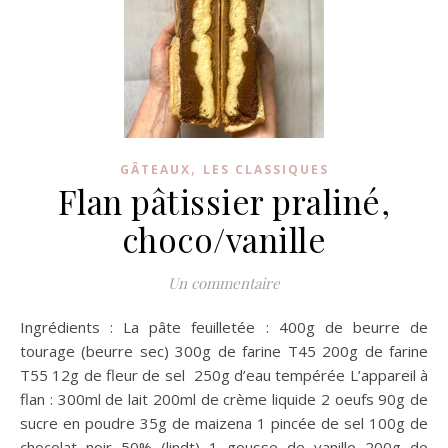
,
GÂTEAUX
LES CLASSIQUES
Flan pâtissier praliné,
choco/vanille
Un commentaire
Ingrédients : La pâte feuilletée : 400g de beurre de
tourage (beurre sec) 300g de farine T45 200g de farine
T55 12g de fleur de sel 250g d’eau tempérée L’appareil à
flan : 300ml de lait 200ml de crème liquide 2 oeufs 90g de
sucre en poudre 35g de maizena 1 pincée de sel 100g de
chocolat noir 50% (lindt) 1 gousse de vanille 200g de