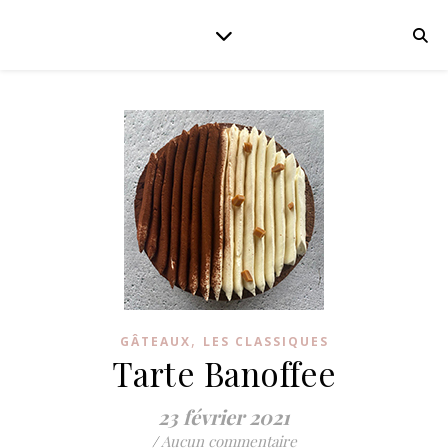
,
GÂTEAUX
LES CLASSIQUES
Tarte Banoffee
23 février 2021
/
Aucun commentaire