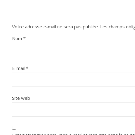
Votre adresse e-mail ne sera pas publiée.
Les champs oblig
Nom
*
E-mail
*
Site web
Enregistrer mon nom, mon e-mail et mon site dans le navi